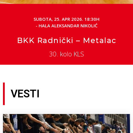
SUBOTA, 25. APR 2026. 18:30H
- HALA ALEKSANDAR NIKOLIĆ
BKK Radnički – Metalac
30. kolo KLS
VESTI