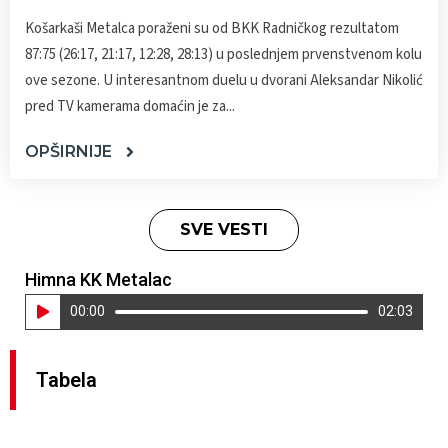
Košarkaši Metalca poraženi su od BKK Radničkog rezultatom
87:75 (26:17, 21:17, 12:28, 28:13) u poslednjem prvenstvenom kolu
ove sezone. U interesantnom duelu u dvorani Aleksandar Nikolić
pred TV kamerama domaćin je za...
OPŠIRNIJE
SVE VESTI
Himna KK Metalac
Pregledač
00:00
02:03
zvučnih
zapisa
Tabela