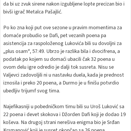
da bi uz zvuk sirene nakon izgubljene lopte precizan bio i
bivši igrač Metalca Pašajlić.
Po ko zna koji put ove sezone u pravim momentima za
domaće probudio se Dafi, pet vezanih poena pa
asistencija za raspoloženog Lukovića bili su dovoljni za
„plus osam“, 57:49. Ubrzo je razlika bila i dvocifrena, a
podatak po kojem su domaći ubacili čak 32 poena u
ovom delu igre odredio je dalji tok susreta. Nisu se
Valjevci zadovoljili ni u nastavku duela, kada je prednost
iznosila i preko 20 poena, a Durmo je u finišu potvrdio
ubedljiv trijumf svog tima.
Najefikasniji u pobedničkom timu bili su Uroš Luković sa
22 poena i devet skokova i Džorden Dafi koji je dodao 19
koševa. Na drugoj strani nerešiva enigma bio je Srđan
Krsmanović koji je susret okončao sa 26 poena.