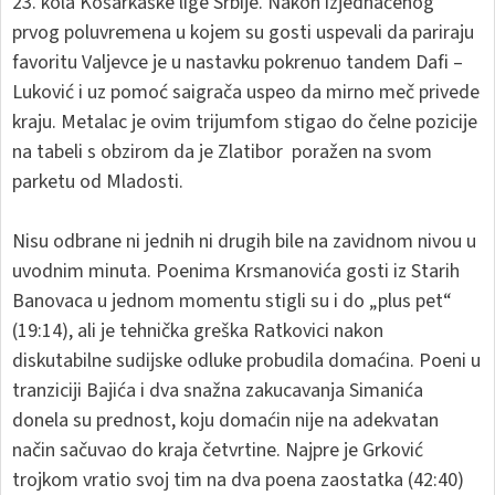
23. kola Košarkaške lige Srbije. Nakon izjednačenog
prvog poluvremena u kojem su gosti uspevali da pariraju
favoritu Valjevce je u nastavku pokrenuo tandem Dafi –
Luković i uz pomoć saigrača uspeo da mirno meč privede
kraju. Metalac je ovim trijumfom stigao do čelne pozicije
na tabeli s obzirom da je Zlatibor poražen na svom
parketu od Mladosti.
Nisu odbrane ni jednih ni drugih bile na zavidnom nivou u
uvodnim minuta. Poenima Krsmanovića gosti iz Starih
Banovaca u jednom momentu stigli su i do „plus pet“
(19:14), ali je tehnička greška Ratkovici nakon
diskutabilne sudijske odluke probudila domaćina. Poeni u
tranziciji Bajića i dva snažna zakucavanja Simanića
donela su prednost, koju domaćin nije na adekvatan
način sačuvao do kraja četvrtine. Najpre je Grković
trojkom vratio svoj tim na dva poena zaostatka (42:40)