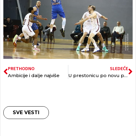
PRETHODNO
SLEDEĆE
Ambicije i dalje najviše
U prestonicu po novu pobedu
SVE VESTI