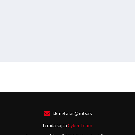
kkmetalac@mts.rs
Izrada sajta
Cyber Team