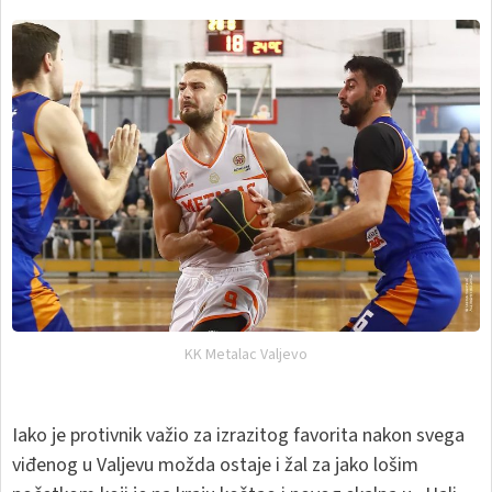
KK Metalac Valjevo
Iako je protivnik važio za izrazitog favorita nakon svega
viđenog u Valjevu možda ostaje i žal za jako lošim