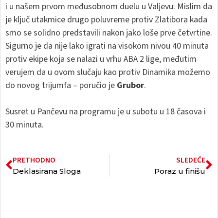
i u našem prvom međusobnom duelu u Valjevu. Mislim da
je ključ utakmice drugo poluvreme protiv Zlatibora kada
smo se solidno predstavili nakon jako loše prve četvrtine.
Sigurno je da nije lako igrati na visokom nivou 40 minuta
protiv ekipe koja se nalazi u vrhu ABA 2 lige, međutim
verujem da u ovom slučaju kao protiv Dinamika možemo
do novog trijumfa – poručio je
Grubor
.
Susret u Pančevu na programu je u subotu u 18 časova i
30 minuta.
PRETHODNO
SLEDEĆE
Deklasirana Sloga
Poraz u finišu