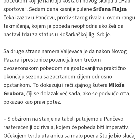
početkom koji je na kraju koštao i novog skalpa u „Hali
sportova“. Sedam dana kasnije pulene
Srđana Flajsa
čeka izazov u Pančevu, protiv starog rivala u ovom rangu
takmičenja, kojem je pobeda neophodna ako želi da
nastavi trku za status u Košarkaškoj ligi Srbije.
Sa druge strane namera Valjevaca je da nakon Novog
Pazara i prestonice potencijalnom trećom
ovosezonskom pobedom na gostovanjima praktično
okončaju sezonu sa zacrtanom ciljem odnosno
opstankom. To dokazuju i reči sjajnog šutera
Miloša
Grubora
, čiji se dolazak već sada, ako se podvuče crta,
pokazao kao pravi potez.
– S obzirom na stanje na tabeli putujemo u Pančevo
rasterećeniji od rivala, kojem će pobeda biti imperativ.
Očekujem tvrdu utakmicu sa malo poena što je bio slučaj