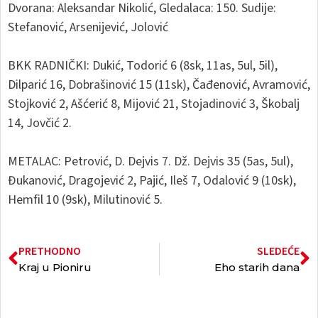
Dvorana: Aleksandar Nikolić, Gledalaca: 150. Sudije:
Stefanović, Arsenijević, Jolović
BKK RADNIČKI: Dukić, Todorić 6 (8sk, 11as, 5ul, 5il),
Dilparić 16, Dobrašinović 15 (11sk), Čađenović, Avramović,
Stojković 2, Ašćerić 8, Mijović 21, Stojadinović 3, Škobalj
14, Jovčić 2.
METALAC: Petrović, D. Dejvis 7. Dž. Dejvis 35 (5as, 5ul),
Đukanović, Dragojević 2, Pajić, Ileš 7, Odalović 9 (10sk),
Hemfil 10 (9sk), Milutinović 5.
PRETHODNO
SLEDEĆE
Kraj u Pioniru
Eho starih dana