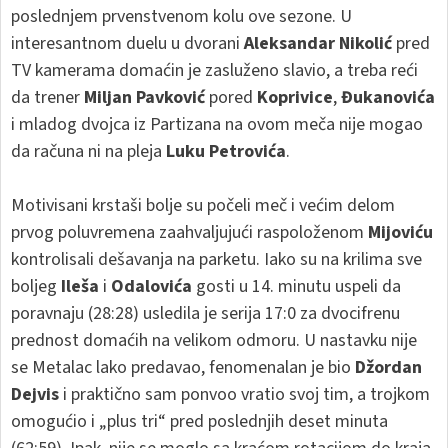
poslednjem prvenstvenom kolu ove sezone. U
interesantnom duelu u dvorani
Aleksandar Nikolić
pred
TV kamerama domaćin je zasluženo slavio, a treba reći
da trener
Miljan Pavković
pored
Koprivice
,
Đukanovića
i mladog dvojca iz Partizana na ovom meča nije mogao
da računa ni na pleja
Luku Petrovića
.
Motivisani krstaši bolje su počeli meč i većim delom
prvog poluvremena zaahvaljujući raspoloženom
Mijoviću
kontrolisali dešavanja na parketu. Iako su na krilima sve
boljeg
Ileša
i
Odalovića
gosti u 14. minutu uspeli da
poravnaju (28:28) usledila je serija 17:0 za dvocifrenu
prednost domaćih na velikom odmoru. U nastavku nije
se Metalac lako predavao, fenomenalan je bio
Džordan
Dejvis
i praktično sam ponvoo vratio svoj tim, a trojkom
omogućio i „plus tri“ pred poslednjih deset minuta