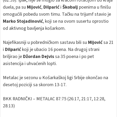
(62:59). Ipak, nije se moglo sa kraćom rotacijom do kraja
duela, pa su
Mijović
,
Dilparić
i
Škobalj
poenima u finišu
omogućili pobedu svom timu. Tačku na trijumf stavio je
Marko Stojadinović
, koji se na ovom susertu oprostio
od aktivnog bavljenja košarkom.
Najefikasniji u pobredničkom sastavu bili su
Mijović
sa 21
i
Dilparić
koji je ubacio 16 poena. Na drugoj strani
briljirao je
Džordan Dejvis
sa 35 poena i po pet
asistencija i uhvaćenih lopti.
Metalac je sezonu u Košarkaškoj ligi Srbije okončao na
desetoj poziciji sa skorom 13-17.
BKK RADNIČKI – METALAC 87:75 (26:17, 21:17, 12:28,
28:13)