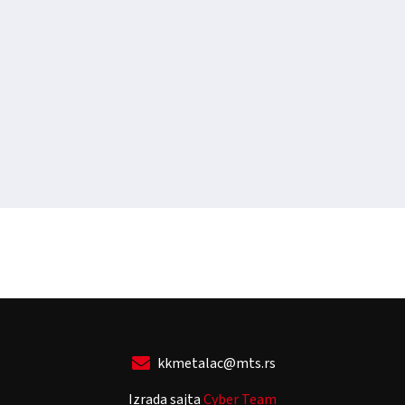
kkmetalac@mts.rs
Izrada sajta
Cyber Team