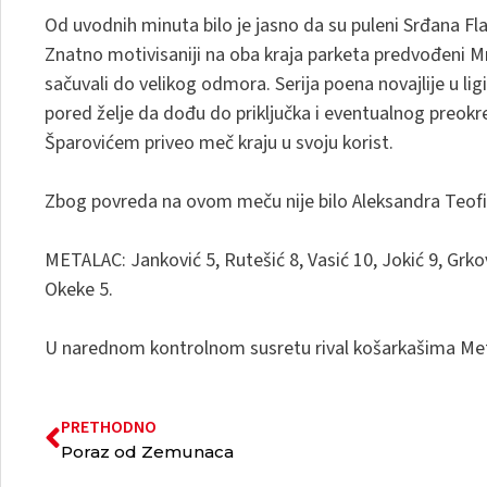
Od uvodnih minuta bilo je jasno da su puleni Srđana Fla
Znatno motivisaniji na oba kraja parketa predvođeni M
sačuvali do velikog odmora. Serija poena novajlije u lig
pored želje da dođu do priključka i eventualnog preokr
Šparovićem priveo meč kraju u svoju korist.
Zbog povreda na ovom meču nije bilo Aleksandra Teofil
METALAC: Janković 5, Rutešić 8, Vasić 10, Jokić 9, Grković
Okeke 5.
U narednom kontrolnom susretu rival košarkašima Meta
PRETHODNO
Poraz od Zemunaca