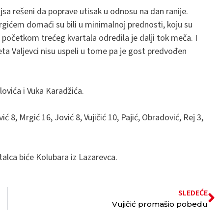
jsa rešeni da poprave utisak u odnosu na dan ranije.
rgićem domaći su bili u minimalnoj prednosti, koju su
i početkom trećeg kvartala odredila je dalji tok meča. I
eta Valjevci nisu uspeli u tome pa je gost predvođen
ovića i Vuka Karadžića.
 8, Mrgić 16, Jović 8, Vujičić 10, Pajić, Obradović, Rej 3,
lca biće Kolubara iz Lazarevca.
SLEDEĆE
Vujičić promašio pobedu