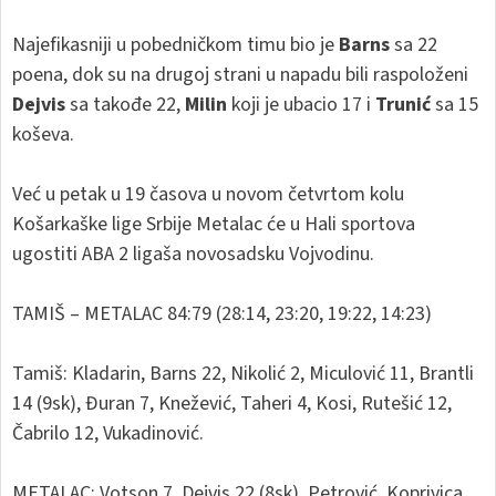
Najefikasniji u pobedničkom timu bio je
Barns
sa 22
poena, dok su na drugoj strani u napadu bili raspoloženi
Dejvis
sa takođe 22,
Milin
koji je ubacio 17 i
Trunić
sa 15
koševa.
Već u petak u 19 časova u novom četvrtom kolu
Košarkaške lige Srbije Metalac će u Hali sportova
ugostiti ABA 2 ligaša novosadsku Vojvodinu.
TAMIŠ – METALAC 84:79 (28:14, 23:20, 19:22, 14:23)
Tamiš: Kladarin, Barns 22, Nikolić 2, Miculović 11, Brantli
14 (9sk), Đuran 7, Knežević, Taheri 4, Kosi, Rutešić 12,
Čabrilo 12, Vukadinović.
METALAC: Votson 7, Dejvis 22 (8sk), Petrović, Koprivica,