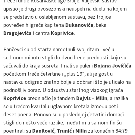
treće runde Košarkaške lige Srbije. Valjevski sastav
upisao je drugi ovosezonski neuspeh na duelu na kojem
se predstavio u oslabljenom sastavu, bez trojice
povređenih igrača kapitena
Đukanovića
, beka
Dragojevića
i centra
Koprivice
.
Pančevci su od starta nametnuli svoj ritam i već u
sedmom minutu stigli do dvocifrene prednosti, koju su
sačuvali do kraja susreta. Imali su puleni
Bojana Jovičića
početkom treće četvrtine i „plus 19“, ali je gost u
nastavku odigrao znatno bolje u odbrani što je uticalo na
podnošljiv poraz. U odsustvu startnog visokog igrača
Koprivice
prednjačio je tandem
Dejvis
–
Milin
, a razlika
se u trećem kvartalu uglavnom kretala između pet i
deset poena. Ponovo su u poslednjoj četvrtini domaći
stigli do nešto veće razlike, međutim u samom finišu
poentirali su
Danilović
,
Trunić
i
Milin
za konačnih 84:79.