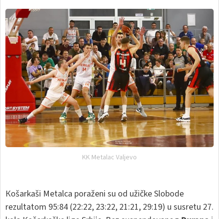
KK Metalac Valjevo
Кošarkaši Metalca poraženi su od užičke Slobode
rezultatom 95:84 (22:22, 23:22, 21:21, 29:19) u susretu 27.