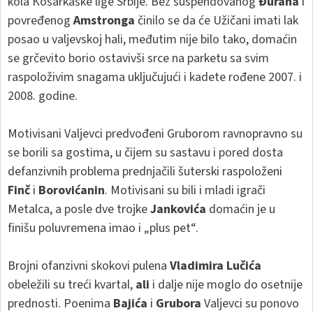
kola Кošarkaške lige Srbije. Bez suspendovanog
Đurana
i
povređenog
Amstronga
činilo se da će Užičani imati lak
posao u valjevskoj hali, međutim nije bilo tako, domaćin
se grčevito borio ostavivši srce na parketu sa svim
raspoloživim snagama uključujući i kadete rođene 2007. i
2008. godine.
Motivisani Valjevci predvođeni Gruborom ravnopravno su
se borili sa gostima, u čijem su sastavu i pored dosta
defanzivnih problema prednjačili šuterski raspoloženi
Finč
i
Borovićanin
. Motivisani su bili i mladi igrači
Metalca, a posle dve trojke
Jankovića
domaćin je u
finišu poluvremena imao i „plus pet“.
Brojni ofanzivni skokovi pulena
Vladimira Lučića
obeležili su treći kvartal,
ali
i dalje nije moglo do osetnije
prednosti. Poenima
Bajića
i
Grubora
Valjevci su ponovo