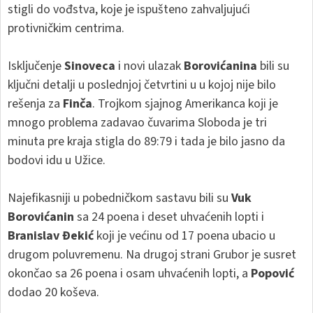
stigli do vođstva, koje je ispušteno zahvaljujući
protivničkim centrima.
Isključenje
Sinoveca
i novi ulazak
Borovićanina
bili su
ključni detalji u poslednjoj četvrtini u u kojoj nije bilo
rešenja za
Finča
. Trojkom sjajnog Amerikanca koji je
mnogo problema zadavao čuvarima Sloboda je tri
minuta pre kraja stigla do 89:79 i tada je bilo jasno da
bodovi idu u Užice.
Najefikasniji u pobedničkom sastavu bili su
Vuk
Borovićanin
sa 24 poena i deset uhvaćenih lopti i
Branislav Đekić
koji je većinu od 17 poena ubacio u
drugom poluvremenu. Na drugoj strani Grubor je susret
okončao sa 26 poena i osam uhvaćenih lopti, a
Popović
dodao 20 koševa.