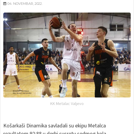
04. NOVEMBAR, 2022.
KK Metalac Valjevo
Košarkaši Dinamika savladali su ekipu Metalca
rezultatom 92:88 u derbi susretu sedmog kola