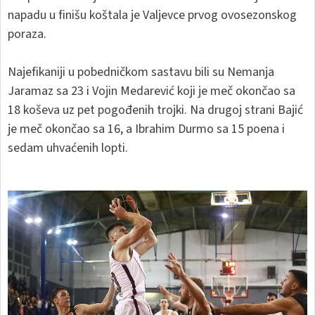
napadu u finišu koštala je Valjevce prvog ovosezonskog
poraza.
Najefikaniji u pobedničkom sastavu bili su Nemanja
Jaramaz sa 23 i Vojin Medarević koji je meč okončao sa
18 koševa uz pet pogođenih trojki. Na drugoj strani Bajić
je meč okončao sa 16, a Ibrahim Durmo sa 15 poena i
sedam uhvaćenih lopti.