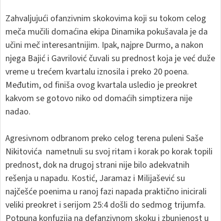
Zahvaljujući ofanzivnim skokovima koji su tokom celog
meča mučili domaćina ekipa Dinamika pokušavala je da
učini meč interesantnijim. Ipak, najpre Durmo, a nakon
njega Bajić i Gavrilović čuvali su prednost koja je već duže
vreme u trećem kvartalu iznosila i preko 20 poena.
Međutim, od finiša ovog kvartala usledio je preokret
kakvom se gotovo niko od domaćih simptizera nije
nadao.
Agresivnom odbranom preko celog terena puleni Saše
Nikitovića nametnuli su svoj ritam i korak po korak topili
prednost, dok na drugoj strani nije bilo adekvatnih
rešenja u napadu. Кostić, Jaramaz i Milijašević su
najčešće poenima u ranoj fazi napada praktično inicirali
veliki preokret i serijom 25:4 došli do sedmog trijumfa.
Potpuna konfuzija na defanzivnom skoku i zbunjenost u