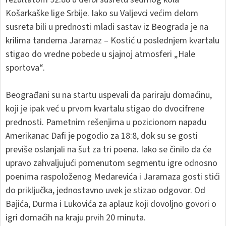
Košarkaške lige Srbije. Iako su Valjevci većim delom
susreta bili u prednosti mladi sastav iz Beograda je na
krilima tandema Jaramaz – Kostić u poslednjem kvartalu
stigao do vredne pobede u sjajnoj atmosferi „Hale
sportova“.
Beograđani su na startu uspevali da pariraju domaćinu,
koji je ipak već u prvom kvartalu stigao do dvocifrene
prednosti. Pametnim rešenjima u pozicionom napadu
Amerikanac Dafi je pogodio za 18:8, dok su se gosti
previše oslanjali na šut za tri poena. Iako se činilo da će
upravo zahvaljujući pomenutom segmentu igre odnosno
poenima raspoloženog Medarevića i Jaramaza gosti stići
do priključka, jednostavno uvek je stizao odgovor. Od
Bajića, Durma i Lukovića za aplauz koji dovoljno govori o
igri domaćih na kraju prvih 20 minuta.