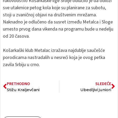
rukovodstvo Košarkaške lige Srbije odlučilo je da odloži
sve utakmice petog kola koje su planirane za subotu,
stoji u zvaničnoj objavi na društvenim mrežama.
Naknadno je odlučeno da susret između Metalca i Sloge
umesto prvog dana vikenda na programu bude u nedelju
od 20 časova.
Košarkaški klub Metalac izražava najdublje saučešće
porodicama nastradalih u nesreći koja je ovog petka
zavila Srbiju u crno.
PRETHODNO
SLEDEĆE
Stižu Kraljevčani
Ubedljivi juniori