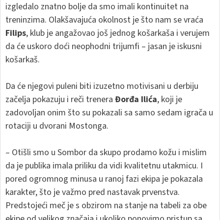
izgledalo znatno bolje da smo imali kontinuitet na
treninzima. Olakšavajuća okolnost je što nam se vraća
Filips
, klub je angažovao još jednog košarkaša i verujem
da će uskoro doći neophodni trijumfi – jasan je iskusni
košarkaš.
Da će njegovi puleni biti izuzetno motivisani u derbiju
začelja pokazuju i reči trenera
Đorđa Ilića
, koji je
zadovoljan onim što su pokazali sa samo sedam igrača u
rotaciji u dvorani Mostonga.
– Otišli smo u Sombor da skupo prodamo kožu i mislim
da je publika imala priliku da vidi kvalitetnu utakmicu. I
pored ogromnog minusa u ranoj fazi ekipa je pokazala
karakter, što je važmo pred nastavak prvenstva.
Predstojeći meč je s obzirom na stanje na tabeli za obe
ekipe od velikog značaja i ukoliko ponovimo pristup sa