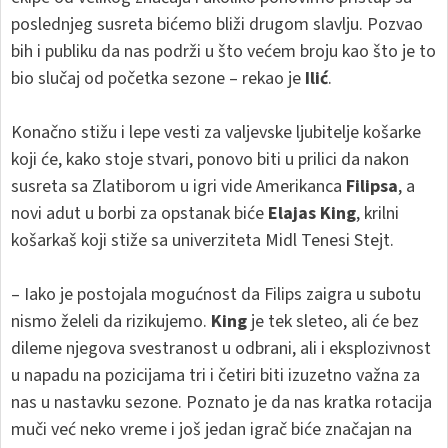
poslednjeg susreta bićemo bliži drugom slavlju. Pozvao
bih i publiku da nas podrži u što većem broju kao što je to
bio slučaj od početka sezone – rekao je
Ilić
.
Konačno stižu i lepe vesti za valjevske ljubitelje košarke
koji će, kako stoje stvari, ponovo biti u prilici da nakon
susreta sa Zlatiborom u igri vide Amerikanca
Filipsa
, a
novi adut u borbi za opstanak biće
Elajas King
, krilni
košarkaš koji stiže sa univerziteta Midl Tenesi Stejt.
– Iako je postojala mogućnost da Filips zaigra u subotu
nismo želeli da rizikujemo.
King
je tek sleteo, ali će bez
dileme njegova svestranost u odbrani, ali i eksplozivnost
u napadu na pozicijama tri i četiri biti izuzetno važna za
nas u nastavku sezone. Poznato je da nas kratka rotacija
muči već neko vreme i još jedan igrač biće značajan na