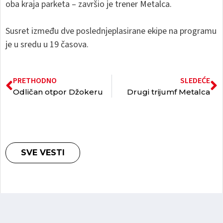
oba kraja parketa – završio je trener Metalca.
Susret između dve poslednjeplasirane ekipe na programu
je u sredu u 19 časova.
PRETHODNO
SLEDEĆE
Odličan otpor Džokeru
Drugi trijumf Metalca
SVE VESTI