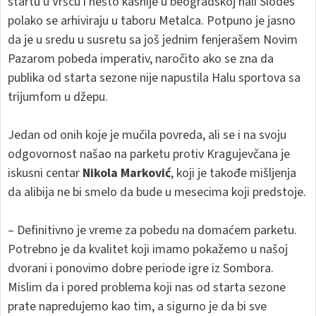
startu u Vršcu i nešto kasnije u beogradskoj hali Slodes
polako se arhiviraju u taboru Metalca. Potpuno je jasno
da je u sredu u susretu sa još jednim fenjerašem Novim
Pazarom pobeda imperativ, naročito ako se zna da
publika od starta sezone nije napustila Halu sportova sa
trijumfom u džepu.
Jedan od onih koje je mučila povreda, ali se i na svoju
odgovornost našao na parketu protiv Kragujevčana je
iskusni centar
Nikola Marković
, koji je takođe mišljenja
da alibija ne bi smelo da bude u mesecima koji predstoje.
– Definitivno je vreme za pobedu na domaćem parketu.
Potrebno je da kvalitet koji imamo pokažemo u našoj
dvorani i ponovimo dobre periode igre iz Sombora.
Mislim da i pored problema koji nas od starta sezone
prate napredujemo kao tim, a sigurno je da bi sve