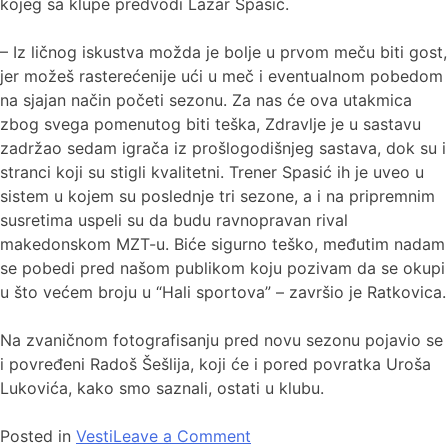
kojeg sa klupe predvodi Lazar Spasić.
– Iz ličnog iskustva možda je bolje u prvom meču biti gost,
jer možeš rasterećenije ući u meč i eventualnom pobedom
na sjajan način početi sezonu. Za nas će ova utakmica
zbog svega pomenutog biti teška, Zdravlje je u sastavu
zadržao sedam igrača iz prošlogodišnjeg sastava, dok su i
stranci koji su stigli kvalitetni. Trener Spasić ih je uveo u
sistem u kojem su poslednje tri sezone, a i na pripremnim
susretima uspeli su da budu ravnopravan rival
makedonskom MZT-u. Biće sigurno teško, međutim nadam
se pobedi pred našom publikom koju pozivam da se okupi
u što većem broju u “Hali sportova” – završio je Ratkovica.
Na zvaničnom fotografisanju pred novu sezonu pojavio se
i povređeni Radoš Šešlija, koji će i pored povratka Uroša
Lukovića, kako smo saznali, ostati u klubu.
Posted in
Vesti
Leave a Comment