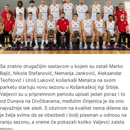
Sa znatno drugačijim sastavom u kojem su ostali Marko
Bajić, Nikola Stefanović, Nemanja Janković, Aleksandar
Teofilović i Uroš Luković košarkaši Metalca na svom
parketu startuju novu sezonu u Košarkaškoj ligi Srbije.
Valjevci su u pripremnom periodu upisali jedan poraz i to
od Dunava na Divčibarama, međutim činjenica je da ono
najvažnije tek sledi. S obzirom na kvalitet nema dileme da
je želja svima da se obezbedi i bolji plasman u odnosu na
raniju sezonu, a vreme će pokazati koliko Valjevci zaista
mogu.