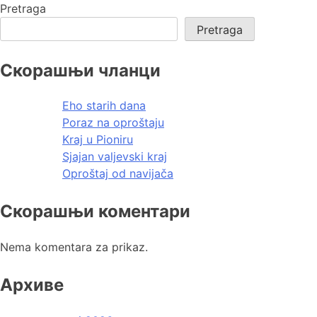
Pretraga
Pretraga
Скорашњи чланци
Eho starih dana
Poraz na oproštaju
Kraj u Pioniru
Sjajan valjevski kraj
Oproštaj od navijača
Скорашњи коментари
Nema komentara za prikaz.
Архиве