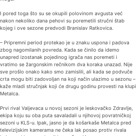
I pored toga što su se okupili polovinom avgusta već
nakon nekoliko dana pehovi su poremetili stručni štab
kojeg i ove sezone predvodi Branislav Ratkovica.
– Pripremni period protekao je u znaku uspona i padova
zbog nagomilanih povreda. Kada se činilo da idemo
unapred izostanak pojedinog igrača nas poremeti i
vratimo se žargonskim rečnikom dva koraka unazad. Nije
sve prošlo onako kako smo zamislili, ali kada se podvuče
crta mogu biti zadovoljan na koji način ulazimo u sezonu –
kaže mladi stručnjak koji će drugu godinu provesti na klupi
Metalca.
Prvi rival Valjevaca u novoj sezoni je leskovačko Zdravlje,
ekipa koju su oba puta savaladali u njihovoj povratničkoj
sezoni u KLS-u. Ipak, jasno je da košarkaše Metalca pred
televizijskim kamerama ne čeka lak posao protiv rivala