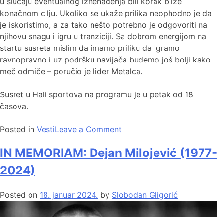
u slučaju eventualnog iznenađenja bili korak bliže
konačnom cilju. Ukoliko se ukaže prilika neophodno je da
je iskoristimo, a za tako nešto potrebno je odgovoriti na
njihovu snagu i igru u tranziciji. Sa dobrom energijom na
startu susreta mislim da imamo priliku da igramo
ravnopravno i uz podršku navijača budemo još bolji kako
meč odmiče – poručio je lider Metalca.
Susret u Hali sportova na programu je u petak od 18
časova.
Posted in
Vesti
Leave a Comment
IN MEMORIAM: Dejan Milojević (1977-
2024)
Posted on
18. januar 2024.
by
Slobodan Gligorić