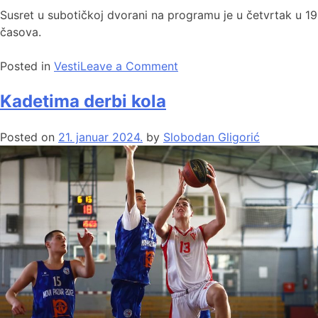
Susret u subotičkoj dvorani na programu je u četvrtak u 19
časova.
Posted in
Vesti
Leave a Comment
Kadetima derbi kola
Posted on
21. januar 2024.
by
Slobodan Gligorić