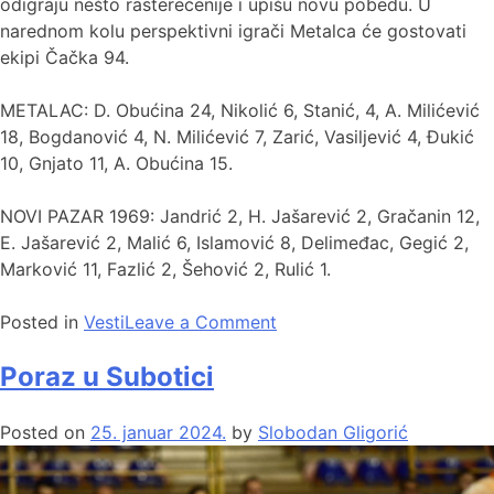
odigraju nešto rasterećenije i upišu novu pobedu. U
narednom kolu perspektivni igrači Metalca će gostovati
ekipi Čačka 94.
METALAC: D. Obućina 24, Nikolić 6, Stanić, 4, A. Milićević
18, Bogdanović 4, N. Milićević 7, Zarić, Vasiljević 4, Đukić
10, Gnjato 11, A. Obućina 15.
NOVI PAZAR 1969: Jandrić 2, H. Jašarević 2, Gračanin 12,
E. Jašarević 2, Malić 6, Islamović 8, Delimeđac, Gegić 2,
Marković 11, Fazlić 2, Šehović 2, Rulić 1.
Posted in
Vesti
Leave a Comment
Poraz u Subotici
Posted on
25. januar 2024.
by
Slobodan Gligorić