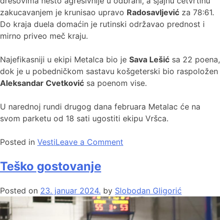
dresovima nešto agresivnije u odbrani, a sjajnu četvrtinu
zakucavanjem je krunisao upravo
Radosavljević
za 78:61.
Do kraja duela domaćin je rutinski održavao prednost i
mirno priveo meč kraju.
Najefikasniji u ekipi Metalca bio je
Sava Lešić
sa 22 poena,
dok je u pobedničkom sastavu košgeterski bio raspoložen
Aleksandar Cvetković
sa poenom vise.
U narednoj rundi drugog dana februara Metalac će na
svom parketu od 18 sati ugostiti ekipu Vršca.
Posted in
Vesti
Leave a Comment
Teško gostovanje
Posted on
23. januar 2024.
by
Slobodan Gligorić