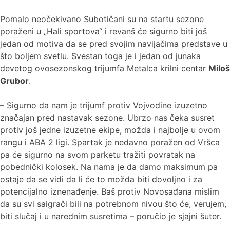
Pomalo neočekivano Subotičani su na startu sezone
poraženi u „Hali sportova“ i revanš će sigurno biti još
jedan od motiva da se pred svojim navijačima predstave u
što boljem svetlu. Svestan toga je i jedan od junaka
devetog ovosezonskog trijumfa Metalca krilni centar
Miloš
Grubor
.
– Sigurno da nam je trijumf protiv Vojvodine izuzetno
značajan pred nastavak sezone. Ubrzo nas čeka susret
protiv još jedne izuzetne ekipe, možda i najbolje u ovom
rangu i ABA 2 ligi. Spartak je nedavno poražen od Vršca
pa će sigurno na svom parketu tražiti povratak na
pobednički kolosek. Na nama je da damo maksimum pa
ostaje da se vidi da li će to možda biti dovoljno i za
potencijalno iznenađenje. Baš protiv Novosađana mislim
da su svi saigrači bili na potrebnom nivou što će, verujem,
biti slučaj i u narednim susretima – poručio je sjajni šuter.