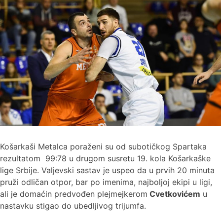
Košarkaši Metalca poraženi su od subotičkog Spartaka
rezultatom 99:78 u drugom susretu 19. kola Košarkaške
lige Srbije. Valjevski sastav je uspeo da u prvih 20 minuta
pruži odličan otpor, bar po imenima, najboljoj ekipi u ligi,
ali je domaćin predvođen plejmejkerom
Cvetkovićem
u
nastavku stigao do ubedljivog trijumfa.