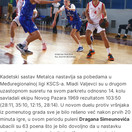
Kadetski sastav Metalca nastavlja sa pobedama u
Međuregionalnoj ligi KSCS-a. Mladi Valjevci su u drugom
uzastopnom susretu na svom parkretu odnosno 14. kolu
savladali ekipu Novog Pazara 1969 rezultatom 103:50
(28:11, 35:10, 12:15, 28:14). U novom duelu protiv vršnjaka
iz pomenutog grada sve je bilo rešeno već nakon prvih 20
minuta igre, u ovom periodu puleni
Dragana Simeunovića
ubacili su 63 poena što je bilo dovoljno da u nastavku