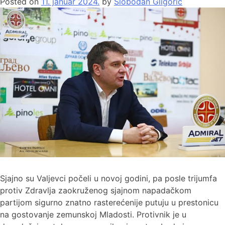
Posted on
11. januar 2024.
by
Slobodan Gligorić
Sjajno su Valjevci počeli u novoj godini, pa posle trijumfa
protiv Zdravlja zaokruženog sjajnom napadačkom
partijom sigurno znatno rasterećenije putuju u prestonicu
na gostovanje zemunskoj Mladosti. Protivnik je u