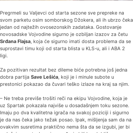
Pregrmeli su Valjevci od starta sezone sve prepreke na
svom parketu osim somborskog Džokera, ali ih ubrzo čeka
jedan od najtežih ovosezonskih zadataka. Gostovanje
novosadske Vojvodine sigurno je ozbiljan izazov za četu
Srđana Flajsa
, koja će sigurno imati dosta problema da se
suprostavi timu koji od starta blista u KLS-u, ali i ABA 2
ligi.
Za pozitivan rezultat bez dileme biće potrebna još jedna
dobra partija
Save Lešića
, koji je i minule subote u
prestonici pokazao da čuvari teško izlaze na kraj sa njim.
– Ne treba previše trošiti reči na ekipu Vojvodine, koja je
uz Spartak pokazala najviše u dosadašnjem toku sezone.
Imaju po dva kvalitetna igrača na svakoj poziciji i sigurno
je da nas čeka jako težak posao. Ipak, mišljenja sam da na
ovakvim susretima praktično nema šta da se izgubi, jer bi