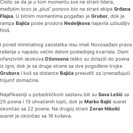
Činilo se da je u tom momentu sve na strani lidera,
međutim brzo je „plus“ ponovo bio na strani ekipe
Srđana
Flajsa
. U bitnim momentima pogađao je
Grubor
, dok je
rampa
Bajića
posle prodora
Nedeljkova
najavila uzbudljiv
finiš.
I pored minimalnog zaostatka nisu imali Novosađani prava
rešenja u napadu većim delom poslednjeg kvartala. Osim
ofanzivnih skokova
Džonsona
teško su dolazili do poena
iz igre, dok je sa druge strane sa dve pogođene trojke
Grubora
i koš sa distance
Bajića
presudili za iznenađujući
trijumf domaćina.
Najefikasniji u pobedničkom sastavu bili su
Sava Lešić
sa
25 poena i 13 uhvaćenih lopti, dok je
Marko Bajić
susret
okončao sa 22 poena. Na drugoj strani
Zoran Nikolić
susret je okončao sa 18 koševa.