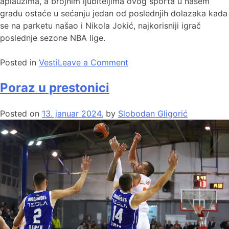
aplauzima, a brojnim ljubiteljima ovog sporta u našem
gradu ostaće u sećanju jedan od poslednjih dolazaka kada
se na parketu našao i Nikola Jokić, najkorisniji igrač
poslednje sezone NBA lige.
Posted in
Vesti
Leave a Comment
Poraz u prestonici
Posted on
13. januar 2024.
by
Slobodan Gligorić