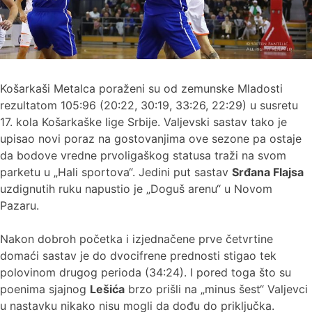
Košarkaši Metalca poraženi su od zemunske Mladosti
rezultatom 105:96 (20:22, 30:19, 33:26, 22:29) u susretu
17. kola Košarkaške lige Srbije. Valjevski sastav tako je
upisao novi poraz na gostovanjima ove sezone pa ostaje
da bodove vredne prvoligaškog statusa traži na svom
parketu u „Hali sportova“. Jedini put sastav
Srđana Flajsa
uzdignutih ruku napustio je „Doguš arenu“ u Novom
Pazaru.
Nakon dobroh početka i izjednačene prve četvrtine
domaći sastav je do dvocifrene prednosti stigao tek
polovinom drugog perioda (34:24). I pored toga što su
poenima sjajnog
Lešića
brzo prišli na „minus šest“ Valjevci
u nastavku nikako nisu mogli da dođu do priključka.