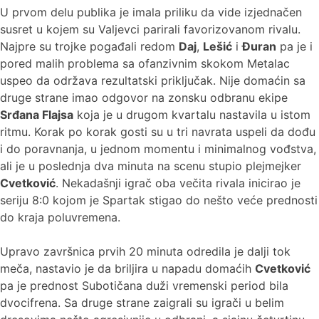
U prvom delu publika je imala priliku da vide izjednačen
susret u kojem su Valjevci parirali favorizovanom rivalu.
Najpre su trojke pogađali redom
Daj
,
Lešić
i
Đuran
pa je i
pored malih problema sa ofanzivnim skokom Metalac
uspeo da održava rezultatski priključak. Nije domaćin sa
druge strane imao odgovor na zonsku odbranu ekipe
Srđana Flajsa
koja je u drugom kvartalu nastavila u istom
ritmu. Korak po korak gosti su u tri navrata uspeli da dođu
i do poravnanja, u jednom momentu i minimalnog vođstva,
ali je u poslednja dva minuta na scenu stupio plejmejker
Cvetković
. Nekadašnji igrač oba večita rivala inicirao je
seriju 8:0 kojom je Spartak stigao do nešto veće prednosti
do kraja poluvremena.
Upravo završnica prvih 20 minuta odredila je dalji tok
meča, nastavio je da briljira u napadu domaćih
Cvetković
pa je prednost Subotičana duži vremenski period bila
dvocifrena. Sa druge strane zaigrali su igrači u belim