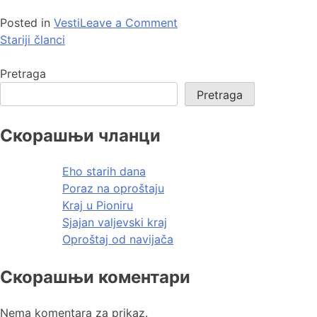
Posted in
Vesti
Leave a Comment
Stariji članci
Pretraga
Pretraga
Скорашњи чланци
Eho starih dana
Poraz na oproštaju
Kraj u Pioniru
Sjajan valjevski kraj
Oproštaj od navijača
Скорашњи коментари
Nema komentara za prikaz.