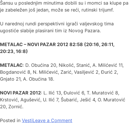
Šansu u poslednjim minutima dobili su i momci sa klupe pa
je zabeležen još jedan, može se reći, rutinski trijumf.
U narednoj rundi perspektivni igrači valjevskog tima
ugostiće slabije plasirani tim iz Novog Pazara.
METALAC – NOVI PAZAR 2012 82:58 (20:16, 26:11,
20:23, 16:8)
METALAC
: D. Obućina 20, Nikolić, Stanić, A. Milićević 11,
Bogdanović 8, N. Milićević, Zarić, Vasiljević 2, Đurić 2,
Gnjato 21, A. Obućina 18.
NOVI PAZAR 2012
: L. Ilić 13, Đulović 6, T. Muratović 8,
Кrstović, Agušević, U. Ilić 7, Šubarić, Ješić 4, O. Muratović
20, Zornić.
Posted in
Vesti
Leave a Comment