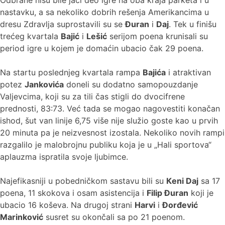
nastavku, a sa nekoliko dobrih rešenja Amerikancima u
dresu Zdravlja suprostavili su se
Đuran
i
Daj
. Tek u finišu
trećeg kvartala
Bajić
i
Lešić
serijom poena krunisali su
period igre u kojem je domaćin ubacio čak 29 poena.
Na startu poslednjeg kvartala rampa
Bajića
i atraktivan
potez
Jankovića
doneli su dodatno samopouzdanje
Valjevcima, koji su za tili čas stigli do dvocifrene
prednosti, 83:73. Već tada se mogao nagovestiti konačan
ishod, šut van linije 6,75 više nije služio goste kao u prvih
20 minuta pa je neizvesnost izostala. Nekoliko novih rampi
razgalilo je malobrojnu publiku koja je u „Hali sportova“
aplauzma ispratila svoje ljubimce.
Najefikasniji u pobedničkom sastavu bili su
Кeni Daj
sa 17
poena, 11 skokova i osam asistencija i
Filip Đuran
koji je
ubacio 16 koševa. Na drugoj strani
Harvi
i
Đorđević
Marinković
susret su okončali sa po 21 poenom.