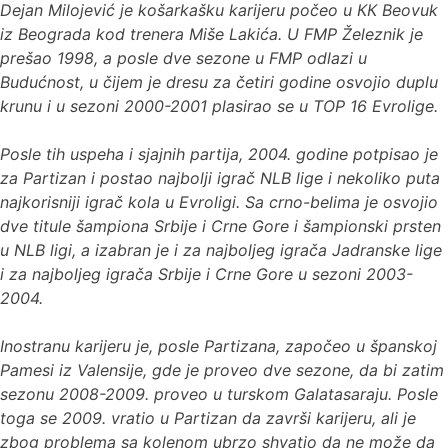
Dejan Milojević je košarkašku karijeru počeo u КК Beovuk
iz Beograda kod trenera Miše Lakića. U FMP Železnik je
prešao 1998, a posle dve sezone u FMP odlazi u
Budućnost, u čijem je dresu za četiri godine osvojio duplu
krunu i u sezoni 2000-2001 plasirao se u TOP 16 Evrolige.
Posle tih uspeha i sjajnih partija, 2004. godine potpisao je
za Partizan i postao najbolji igrač NLB lige i nekoliko puta
najkorisniji igrač kola u Evroligi. Sa crno-belima je osvojio
dve titule šampiona Srbije i Crne Gore i šampionski prsten
u NLB ligi, a izabran je i za najboljeg igrača Jadranske lige
i za najboljeg igrača Srbije i Crne Gore u sezoni 2003-
2004.
Inostranu karijeru je, posle Partizana, započeo u španskoj
Pamesi iz Valensije, gde je proveo dve sezone, da bi zatim
sezonu 2008-2009. proveo u turskom Galatasaraju. Posle
toga se 2009. vratio u Partizan da završi karijeru, ali je
zbog problema sa kolenom ubrzo shvatio da ne može da