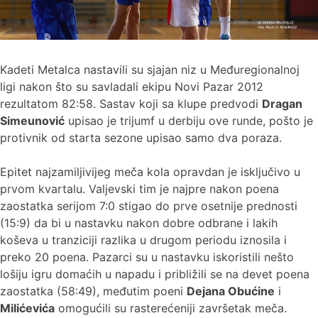
Kadeti Metalca nastavili su sjajan niz u Međuregionalnoj
ligi nakon što su savladali ekipu Novi Pazar 2012
rezultatom 82:58. Sastav koji sa klupe predvodi
Dragan
Simeunović
upisao je trijumf u derbiju ove runde, pošto je
protivnik od starta sezone upisao samo dva poraza.
Epitet najzamiljivijeg meča kola opravdan je isključivo u
prvom kvartalu. Valjevski tim je najpre nakon poena
zaostatka serijom 7:0 stigao do prve osetnije prednosti
(15:9) da bi u nastavku nakon dobre odbrane i lakih
koševa u tranziciji razlika u drugom periodu iznosila i
preko 20 poena. Pazarci su u nastavku iskoristili nešto
lošiju igru domaćih u napadu i približili se na devet poena
zaostatka (58:49), međutim poeni
Dejana Obućine
i
Milićevića
omogućili su rasterećeniji završetak meča.