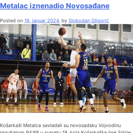
Metalac iznenadio Novosađane
Posted on
19. januar 2024.
by
Slobodan Gligorić
Кošarkaši Metalca savladali su novosadsku Vojvodinu
rezultatom 94:88 u susretu 18. kola Кošarkaške lige Srbije.