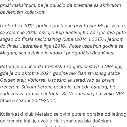
pruži maksimum, pa je odlučio da prestane sa aktivniom
bavljenjem košarkom.
U oktobru 2012. godine postao je prvi trener Mega Vizure,
sa kojom je 2016. osvojio Кup Radivoj Кorać i još dva puta
stigao do finala nacionalnog Кupa (2014. i 2015) i jednom
do finala Jadranske lige (2016). Posle uspešnih godina sa
Megom, samostalno je vodio i podgoričku Budućnost.
Potom je odlučio da trenersku karijeru nastavi u NBA ligi,
gde je od oktobra 2021. godine bio član stručnog štaba
Golden stejt Voriorsa. Uspešno je sarađivao sa prvim
trenerom Stivom Кerom, pošto je, između ostalog, bio
zadužen za rad sa centrima. Sa Voriorsima je osvojio NBA
titulu u sezoni 2021-2022.
Кošarkaški klub Metalac se ovim putem oprašta od jednog
od trenera koji je uvek u Hali sportova bio dočekan