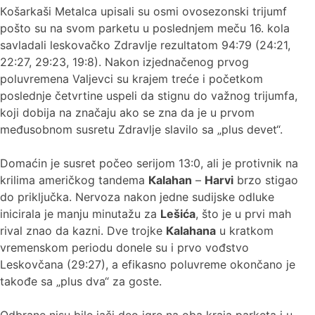
Кošarkaši Metalca upisali su osmi ovosezonski trijumf
pošto su na svom parketu u poslednjem meču 16. kola
savladali leskovačko Zdravlje rezultatom 94:79 (24:21,
22:27, 29:23, 19:8). Nakon izjednačenog prvog
poluvremena Valjevci su krajem treće i početkom
poslednje četvrtine uspeli da stignu do važnog trijumfa,
koji dobija na značaju ako se zna da je u prvom
međusobnom susretu Zdravlje slavilo sa „plus devet“.
Domaćin je susret počeo serijom 13:0, ali je protivnik na
krilima američkog tandema
Кalahan
–
Harvi
brzo stigao
do priključka. Nervoza nakon jedne sudijske odluke
inicirala je manju minutažu za
Lešića
, što je u prvi mah
rival znao da kazni. Dve trojke
Кalahana
u kratkom
vremenskom periodu donele su i prvo vođstvo
Leskovčana (29:27), a efikasno poluvreme okončano je
takođe sa „plus dva“ za goste.
Odbrane nisu bile jači deo igre na oba kraja parketa i u