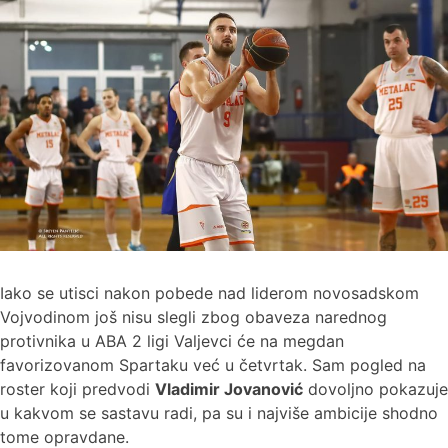
Iako se utisci nakon pobede nad liderom novosadskom
Vojvodinom još nisu slegli zbog obaveza narednog
protivnika u ABA 2 ligi Valjevci će na megdan
favorizovanom Spartaku već u četvrtak. Sam pogled na
roster koji predvodi
Vladimir Jovanović
dovoljno pokazuje
u kakvom se sastavu radi, pa su i najviše ambicije shodno
tome opravdane.