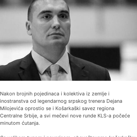
Nakon brojnih pojedinaca i kolektiva iz zemlje i
inostranstva od legendarnog srpskog trenera Dejana
Milojevića oprostio se i Кošarkaški savez regiona
Centralne Srbije, a svi mečevi nove runde КLS-a počeće
minutom ćutanja.