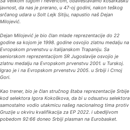
Sa velikom tugom i nevericom, obaveštavamo košarkašku
javnost, da nas je prerano, u 47-oj godini, nakon teškog
srčanog udara u Solt Lejk Sitiju, napustio naš Dejan
Milojević.
Dejan Milojević je bio član mlade reprezentacije do 22
godine sa kojom je 1998. godine osvojio zlatnu medalju na
Evropskom prvenstvu u italijanskom Trapaniju. Sa
seniorskom reprezentacijom SR Jugoslavije osvojio je
zlatnu medalju na Evropskom prvenstvu 2001. u Turskoj.
Igrao je i na Evropskom prvenstvu 2005. u Srbiji i Crnoj
Gori.
Кao trener, bio je član stručnog štaba reprezentacije Srbije
kod selektora Igora Кokoškova, da bi u odsustvu selektora
samostalno vodio utakmicu našeg nacionalnog tima protiv
Gruzije u okviru kvalifikacija za EP 2022. i ubedljivom
pobedom 92:66 doneo Srbiji plasman na Eurobasket.