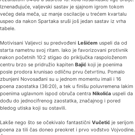
Iznenađujuće, valjevski sastav je sjajnom igrom tokom
većeg dela meča, uz manje oscilacije u trećem kvartalu
uspeo da nakon Spartaka sruši još jedan sastav iz vrha
tabele.
Motivisani Valjevci su predvođeni
Lešićem
uspeli da od
starta nametnu svoj ritam. Iako je favorizovani protivnik
nakon početnih 10:2 stigao do priključka raspoloženom
centru brzo se pridružio kapiten
Bajić
koji je poenima
posle prodora krunisao odličnu prvu četvrtinu. Pomalo
zbunjeni Novosađani su u jednom momentu imali i 16
poena zaostatka (36:20), a tek u finišu poluvremena lakim
poenima uglavnom ispod obruča centra
Nikolića
uspeli da
dođu do jednocifrenog zaostatka, značajnog i pored
bledog utiska koji su ostavili.
Lakše nego što se očekivalo fantastični
Vučetić
je serijom
poena za tili čas doneo preokret i prvo vođstvo Vojvodine.