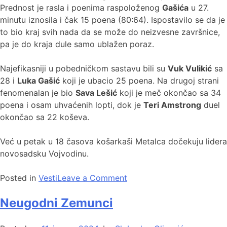
Prednost je rasla i poenima raspoloženog
Gašića
u 27.
minutu iznosila i čak 15 poena (80:64). Ispostavilo se da je
to bio kraj svih nada da se može do neizvesne završnice,
pa je do kraja dule samo ublažen poraz.
Najefikasniji u pobedničkom sastavu bili su
Vuk Vulikić
sa
28 i
Luka Gašić
koji je ubacio 25 poena. Na drugoj strani
fenomenalan je bio
Sava Lešić
koji je meč okončao sa 34
poena i osam uhvaćenih lopti, dok je
Teri Amstrong
duel
okončao sa 22 koševa.
Već u petak u 18 časova košarkaši Metalca dočekuju lidera
novosadsku Vojvodinu.
Posted in
Vesti
Leave a Comment
Neugodni Zemunci