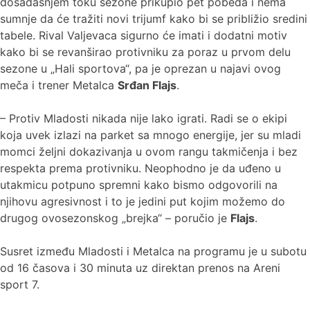
dosadašnjem toku sezone prikupio pet pobeda i nema
sumnje da će tražiti novi trijumf kako bi se približio sredini
tabele. Rival Valjevaca sigurno će imati i dodatni motiv
kako bi se revanširao protivniku za poraz u prvom delu
sezone u „Hali sportova“, pa je oprezan u najavi ovog
meča i trener Metalca
Srđan Flajs
.
– Protiv Mladosti nikada nije lako igrati. Radi se o ekipi
koja uvek izlazi na parket sa mnogo energije, jer su mladi
momci željni dokazivanja u ovom rangu takmičenja i bez
respekta prema protivniku. Neophodno je da uđeno u
utakmicu potpuno spremni kako bismo odgovorili na
njihovu agresivnost i to je jedini put kojim možemo do
drugog ovosezonskog „brejka“ – poručio je
Flajs
.
Susret između Mladosti i Metalca na programu je u subotu
od 16 časova i 30 minuta uz direktan prenos na Areni
sport 7.