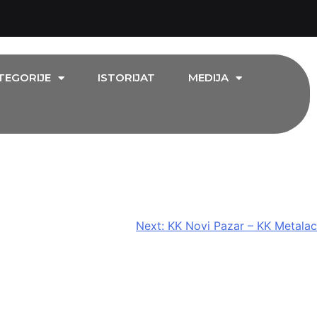
TEGORIJE
ISTORIJAT
MEDIJA
Next:
KK Novi Pazar – KK Metalac