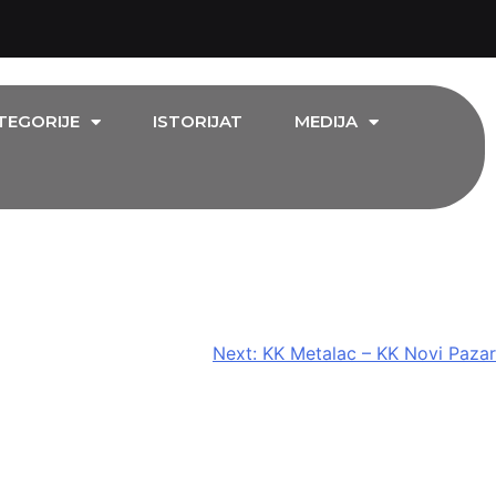
TEGORIJE
ISTORIJAT
MEDIJA
Next:
KK Metalac – KK Novi Pazar