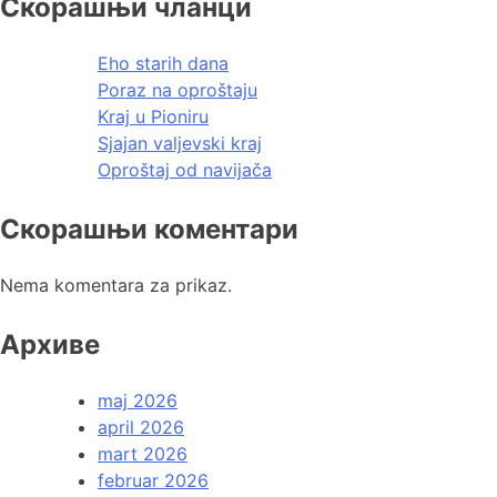
Скорашњи чланци
Eho starih dana
Poraz na oproštaju
Kraj u Pioniru
Sjajan valjevski kraj
Oproštaj od navijača
Скорашњи коментари
Nema komentara za prikaz.
Архиве
maj 2026
april 2026
mart 2026
februar 2026