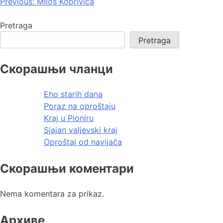
Previous:
Miloš Koprivica
Pretraga
Pretraga
Скорашњи чланци
Eho starih dana
Poraz na oproštaju
Kraj u Pioniru
Sjajan valjevski kraj
Oproštaj od navijača
Скорашњи коментари
Nema komentara za prikaz.
Архиве