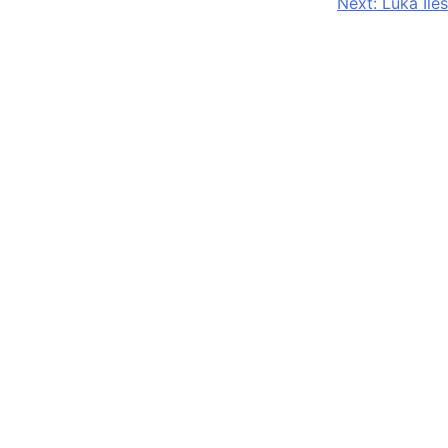
Next:
Luka Ileš