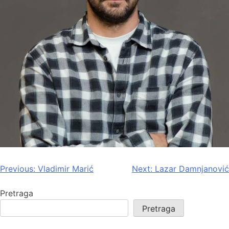
Previous:
Vladimir Marić
Next:
Lazar Damnjanović
Pretraga
Pretraga